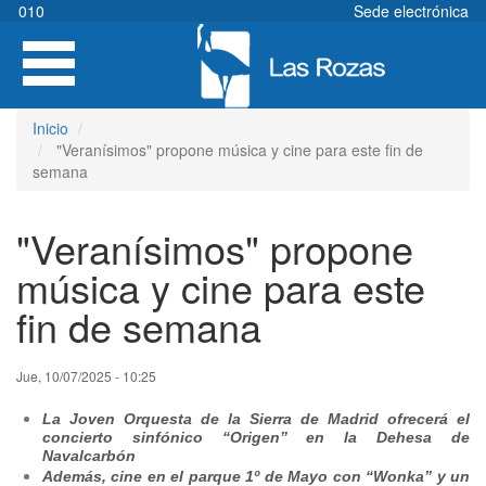
Pasar
010
Sede electrónica
al
Toggle
contenido
navigation
principal
Inicio
"Veranísimos" propone música y cine para este fin de
semana
"Veranísimos" propone
música y cine para este
fin de semana
Jue, 10/07/2025 - 10:25
La Joven Orquesta de la Sierra de Madrid ofrecerá el
concierto sinfónico “Origen” en la Dehesa de
Navalcarbón
Además, cine
en el parque 1º de Mayo con “Wonka” y un