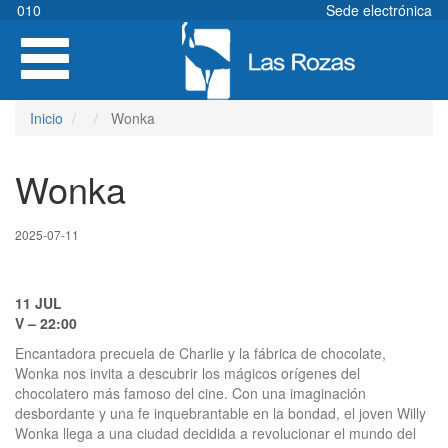
Pasar
010
Sede electrónica
al
Toggle
contenido
navigation
principal
Inicio
Wonka
Wonka
2025-07-11
11 JUL
V – 22:00
Encantadora precuela de Charlie y la fábrica de chocolate,
Wonka nos invita a descubrir los mágicos orígenes del
chocolatero más famoso del cine. Con una imaginación
desbordante y una fe inquebrantable en la bondad, el joven Willy
Wonka llega a una ciudad decidida a revolucionar el mundo del