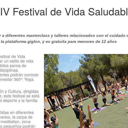
IV Festival de Vida Saludab
r a diferentes masterclass y talleres relacionados con el cuidado 
 la
plataforma
giglon
,
y es gratuita para menores de 12 años
stival de Vida
 un estilo de vida
bitos sanos de
disciplinas,
stentes podrán conocer
enestar 360º: Yoga,
n y Cultura, dirigidas
 este festival se está
l deporte y la familia
tidas en diferentes
narios, la carpa de
e meditation, zona
más pequeños podrán