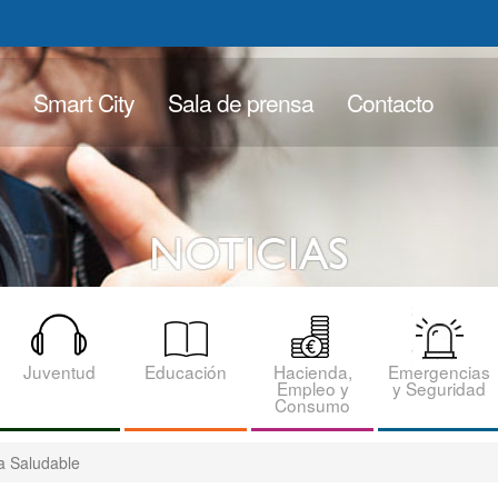
Smart City
Sala de prensa
Contacto
Juventud
Educación
Hacienda,
Emergencias
Empleo y
y Seguridad
Consumo
da Saludable