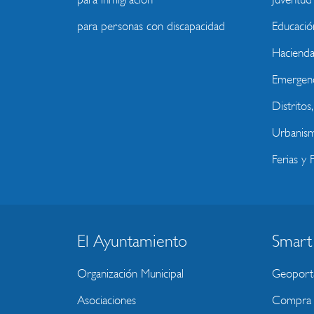
para personas con discapacidad
Educació
Haciend
Emergenc
Distritos
Urbanism
Ferias y F
El Ayuntamiento
Smart
BLOQUE
MENU
Organización Municipal
Geoport
WEBSITE
Asociaciones
Compra P