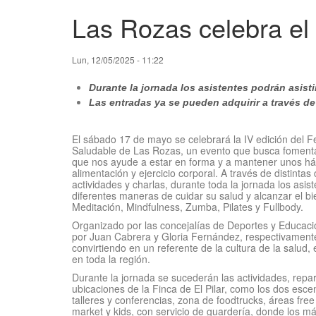
Las Rozas celebra el 
Lun, 12/05/2025 - 11:22
Durante la jornada los asistentes podrán asisti
Las entradas ya se pueden adquirir a través de
El sábado 17 de mayo se celebrará la IV edición del Fe
Saludable de Las Rozas, un evento que busca fomentar
que nos ayude a estar en forma y a mantener unos há
alimentación y ejercicio corporal. A través de distintas 
actividades y charlas, durante toda la jornada los asi
diferentes maneras de cuidar su salud y alcanzar el bi
Meditación, Mindfulness, Zumba, Pilates y Fullbody.
Organizado por las concejalías de Deportes y Educació
por Juan Cabrera y Gloria Fernández, respectivamente,
convirtiendo en un referente de la cultura de la salud, e
en toda la región.
Durante la jornada se sucederán las actividades, repar
ubicaciones de la Finca de El Pilar, como los dos esce
talleres y conferencias, zona de foodtrucks, áreas fre
market y kids, con servicio de guardería, donde los 