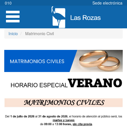
Pasar
010
Sede electrónica
al
Toggle
contenido
navigation
principal
Inicio
Matrimonio Civil