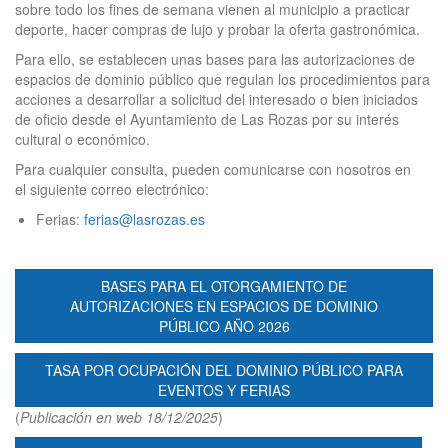
sobre todo los fines de semana vienen al municipio a practicar
deporte, hacer compras de lujo y probar la oferta gastronómica.
Para ello, se establecen unas bases para las autorizaciones de
espacios de dominio público que regulan los procedimientos para
acciones a desarrollar a solicitud del interesado o bien iniciados
de oficio desde el Ayuntamiento de Las Rozas por su interés
cultural o económico.
Para cualquier consulta, pueden comunicarse con nosotros en
el siguiente correo electrónico:
Ferias:
ferias@lasrozas.es
BASES PARA EL OTORGAMIENTO DE
AUTORIZACIONES EN ESPACIOS DE DOMINIO
PÚBLICO AÑO 2026
TASA POR OCUPACIÓN DEL DOMINIO PÚBLICO PARA
EVENTOS Y FERIAS
(
Publicación en web 18/12/2025
)