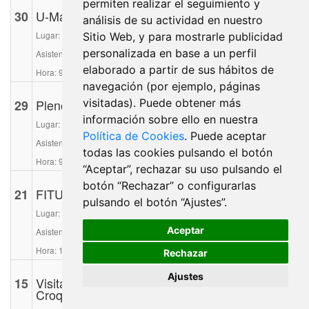
permiten realizar el seguimiento y
30
U-Match
análisis de su actividad en nuestro
Lugar: HUB232
Sitio Web, y para mostrarle publicidad
personalizada en base a un perfil
Asisten: alcalde, concejal de Economía, Empleo e Innovación
elaborado a partir de sus hábitos de
Hora: 9:30 h.
navegación (por ejemplo, páginas
visitadas). Puede obtener más
29
Pleno
información sobre ello en nuestra
Lugar: Salón de Plenos
Política de Cookies
. Puede aceptar
Asisten: Corporación municipal
todas las cookies pulsando el botón
Hora: 9:30 h.
“Aceptar”, rechazar su uso pulsando el
botón “Rechazar” o configurarlas
21
FITUR Mesa redonda
pulsando el botón “Ajustes”.
Lugar: Ifema Madrid
Aceptar
Asisten: Alcalde
Hora: 12:30 h.
Rechazar
Ajustes
15
Visita Cedel por el Día Internacional de la
Croqueta