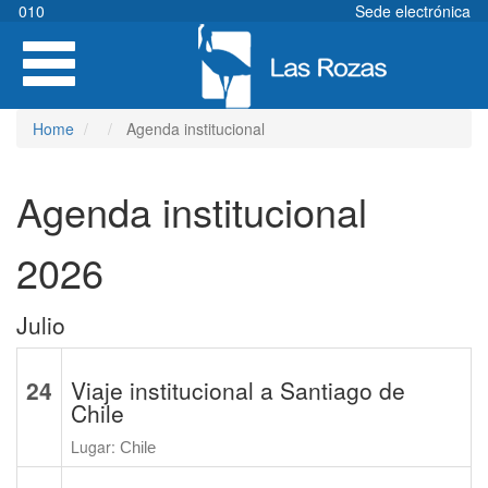
Skip
010
Sede electrónica
to
Toggle
main
navigation
content
Home
Agenda institucional
Agenda institucional
2026
Julio
24
Viaje institucional a Santiago de
Chile
Lugar:
Chile