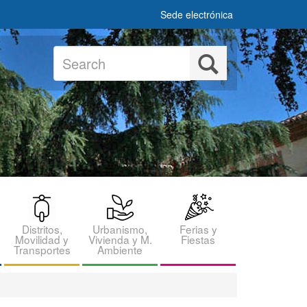
Sede electrónica
Search
Search
Distritos,
Urbanismo,
Ferias y
Movilidad y
Vivienda y M.
Fiestas
Transportes
Ambiente