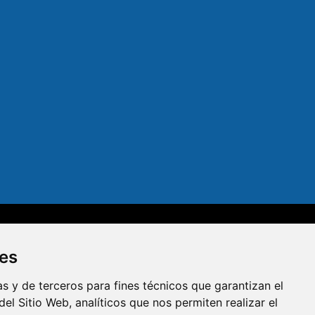
dad
Aviso legal
Política de privacidad
Política de cookies
ies
R
s y de terceros para fines técnicos que garantizan el
el Sitio Web, analíticos que nos permiten realizar el