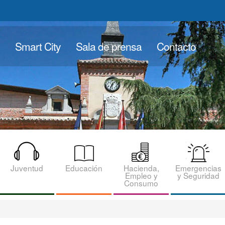
Smart City
Sala de prensa
Contacto
Juventud
Educación
Hacienda,
Emergencias
Empleo y
y Seguridad
Consumo