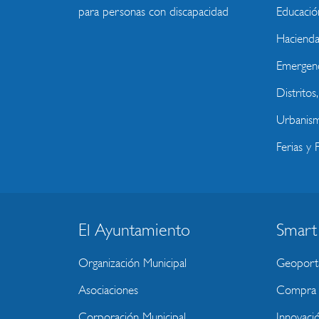
para personas con discapacidad
Educació
Haciend
Emergenc
Distritos
Urbanism
Ferias y F
El Ayuntamiento
Smart
BLOQUE
MENU
Organización Municipal
Geoport
WEBSITE
Asociaciones
Compra P
Corporación Municipal
Innovaci