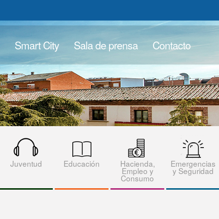
Smart City
Sala de prensa
Contacto
Juventud
Educación
Hacienda,
Emergencias
Empleo y
y Seguridad
Consumo