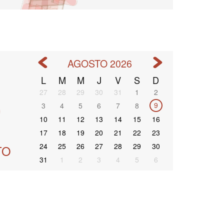
AGOSTO 2026
9
L
M
M
J
V
S
D
Paginación
27
28
29
30
31
1
2
9
3
4
5
6
7
8
10
11
12
13
14
15
16
17
18
19
20
21
22
23
24
25
26
27
28
29
30
TO
31
1
2
3
4
5
6