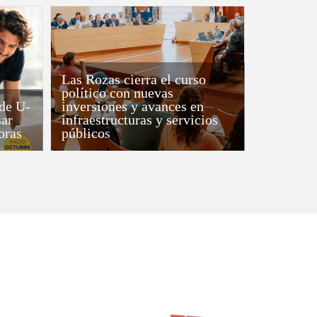
Las Rozas cierra el curso
político con nuevas
 de U-
inversiones y avances en
sar
infraestructuras y servicios
oras
públicos