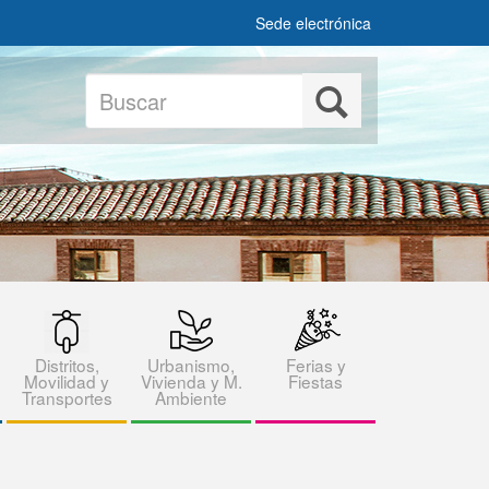
Sede electrónica
Buscar
Buscar
Distritos,
Urbanismo,
Ferias y
Movilidad y
Vivienda y M.
Fiestas
Transportes
Ambiente